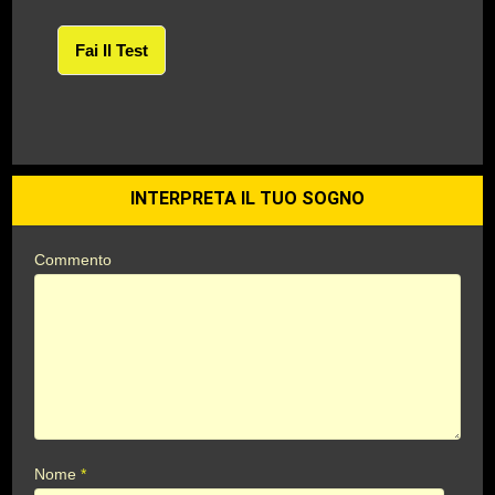
Fai Il Test
INTERPRETA IL TUO SOGNO
Commento
Nome
*