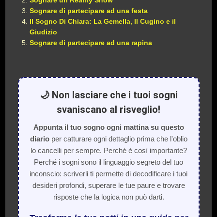
Sognare un Reality Show
Sognare di partecipare ad una festa
Il Sogno Di Chiara: La Gemella, Il Cugino e il
Giudizio
Sognare di partecipare ad una rapina
🌙 Non lasciare che i tuoi sogni
svaniscano al risveglio!
Appunta il tuo sogno ogni mattina su questo
diario
per catturare ogni dettaglio prima che l'oblio
lo cancelli per sempre. Perché è così importante?
Perché i sogni sono il linguaggio segreto del tuo
inconscio: scriverli ti permette di decodificare i tuoi
desideri profondi, superare le tue paure e trovare
risposte che la logica non può darti.