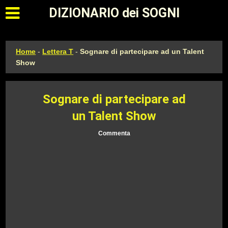
Apri il menu principale
DIZIONARIO dei SOGNI
Home
-
Lettera T
-
Sognare di partecipare ad un Talent
Show
Sognare di partecipare ad
un Talent Show
Commenta