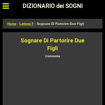
Apri il menu principale
DIZIONARIO dei SOGNI
Home
-
Lettera F
-
Sognare Di Partorire Due Figli
Sognare Di Partorire Due
Figli
Commenta