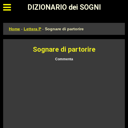
Apri il menu principale
DIZIONARIO dei SOGNI
Home
-
Lettera P
-
Sognare di partorire
Sognare di partorire
Commenta