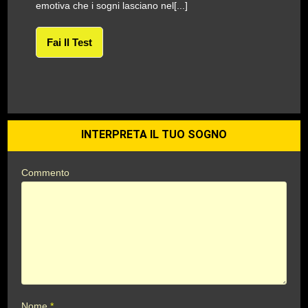
emotiva che i sogni lasciano nel[...]
Fai Il Test
INTERPRETA IL TUO SOGNO
Commento
Nome
*