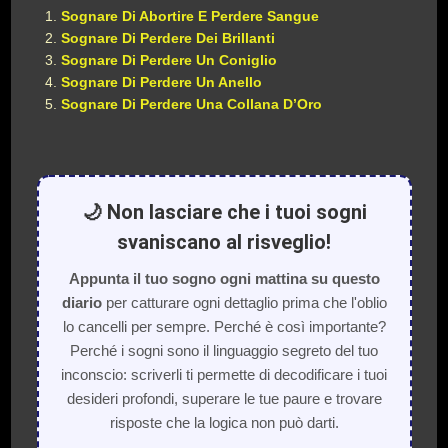
Sognare Di Abortire E Perdere Sangue
Sognare Di Perdere Dei Brillanti
Sognare Di Perdere Un Coniglio
Sognare Di Perdere Un Anello
Sognare Di Perdere Una Collana D’Oro
🌙 Non lasciare che i tuoi sogni
svaniscano al risveglio!
Appunta il tuo sogno ogni mattina su questo
diario
per catturare ogni dettaglio prima che l'oblio
lo cancelli per sempre. Perché è così importante?
Perché i sogni sono il linguaggio segreto del tuo
inconscio: scriverli ti permette di decodificare i tuoi
desideri profondi, superare le tue paure e trovare
risposte che la logica non può darti.