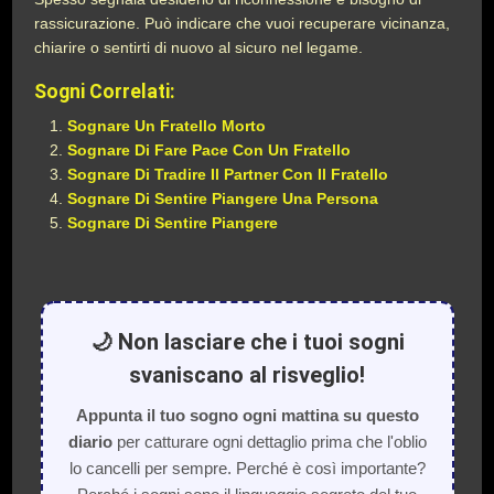
rassicurazione. Può indicare che vuoi recuperare vicinanza,
chiarire o sentirti di nuovo al sicuro nel legame.
Sogni Correlati:
Sognare Un Fratello Morto
Sognare Di Fare Pace Con Un Fratello
Sognare Di Tradire Il Partner Con Il Fratello
Sognare Di Sentire Piangere Una Persona
Sognare Di Sentire Piangere
🌙 Non lasciare che i tuoi sogni
svaniscano al risveglio!
Appunta il tuo sogno ogni mattina su questo
diario
per catturare ogni dettaglio prima che l'oblio
lo cancelli per sempre. Perché è così importante?