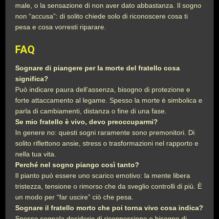
male, o la sensazione di non aver dato abbastanza. Il sogno
non “accusa”: di solito chiede solo di riconoscere cosa ti
pesa e cosa vorresti riparare.
FAQ
Sognare di piangere per la morte del fratello cosa
significa?
Può indicare paura dell’assenza, bisogno di protezione e
forte attaccamento al legame. Spesso la morte è simbolica e
parla di cambiamenti, distanza o fine di una fase.
Se mio fratello è vivo, devo preoccuparmi?
In genere no: questi sogni raramente sono premonitori. Di
solito riflettono ansie, stress o trasformazioni nel rapporto e
nella tua vita.
Perché nel sogno piango così tanto?
Il pianto può essere uno scarico emotivo: la mente libera
tristezza, tensione o rimorso che da sveglio controlli di più. È
un modo per “far uscire” ciò che pesa.
Sognare il fratello morto che poi torna vivo cosa indica?
Spesso segnala desiderio di riconnessione e bisogno di