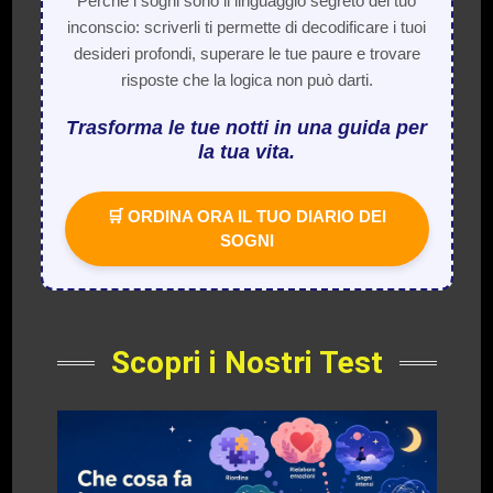
Perché i sogni sono il linguaggio segreto del tuo
inconscio: scriverli ti permette di decodificare i tuoi
desideri profondi, superare le tue paure e trovare
risposte che la logica non può darti.
Trasforma le tue notti in una guida per
la tua vita.
🛒 ORDINA ORA IL TUO DIARIO DEI
SOGNI
Scopri i Nostri Test