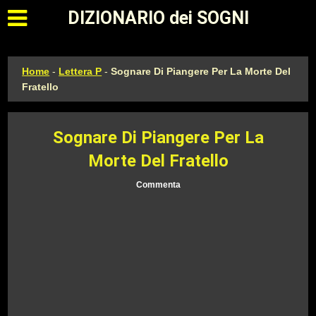
Apri il menu principale
DIZIONARIO dei SOGNI
Home
-
Lettera P
-
Sognare Di Piangere Per La Morte Del
Fratello
Sognare Di Piangere Per La
Morte Del Fratello
Commenta