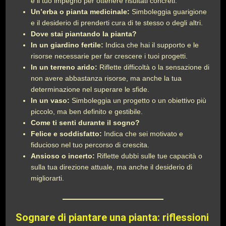
e il tuo impegno per ottenere risultati concreti.
Un’erba o pianta medicinale:
Simboleggia guarigione
e il desiderio di prenderti cura di te stesso o degli altri.
Dove stai piantando la pianta?
In un giardino fertile:
Indica che hai il supporto e le
risorse necessarie per far crescere i tuoi progetti.
In un terreno arido:
Riflette difficoltà o la sensazione di
non avere abbastanza risorse, ma anche la tua
determinazione nel superare le sfide.
In un vaso:
Simboleggia un progetto o un obiettivo più
piccolo, ma ben definito e gestibile.
Come ti senti durante il sogno?
Felice e soddisfatto:
Indica che sei motivato e
fiducioso nel tuo percorso di crescita.
Ansioso o incerto:
Riflette dubbi sulle tue capacità o
sulla tua direzione attuale, ma anche il desiderio di
migliorarti.
Sognare di piantare una pianta: riflessioni