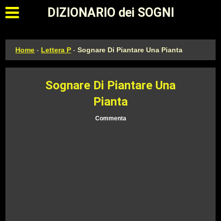
Apri il menu principale
DIZIONARIO dei SOGNI
Home
-
Lettera P
-
Sognare Di Piantare Una Pianta
Sognare Di Piantare Una
Pianta
Commenta