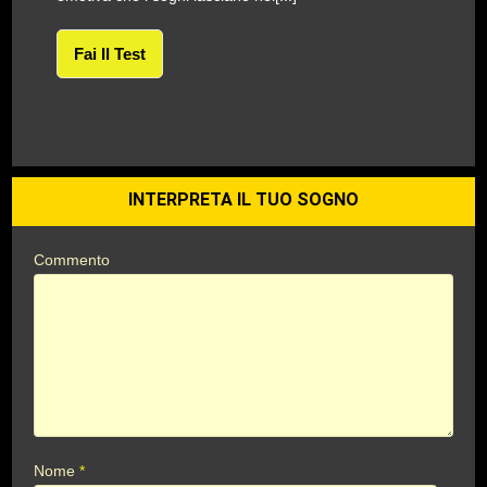
Fai Il Test
INTERPRETA IL TUO SOGNO
Commento
Nome
*