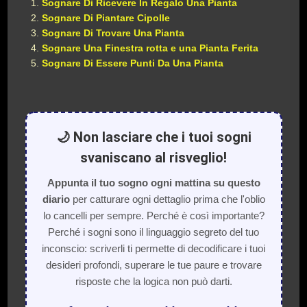
Sognare Di Ricevere In Regalo Una Pianta
Sognare Di Piantare Cipolle
Sognare Di Trovare Una Pianta
Sognare Una Finestra rotta e una Pianta Ferita
Sognare Di Essere Punti Da Una Pianta
🌙 Non lasciare che i tuoi sogni
svaniscano al risveglio!
Appunta il tuo sogno ogni mattina su questo
diario
per catturare ogni dettaglio prima che l'oblio
lo cancelli per sempre. Perché è così importante?
Perché i sogni sono il linguaggio segreto del tuo
inconscio: scriverli ti permette di decodificare i tuoi
desideri profondi, superare le tue paure e trovare
risposte che la logica non può darti.