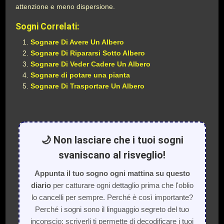
attenzione e meno dispersione.
Sogni Correlati:
Sognare Di Avere Un Albero
Sognare Di Ripararsi Sotto Albero
Sognare Di Veder Cadere Un Albero
Sognare di potare una pianta
Sognare Di Trasportare Un Albero
🌙 Non lasciare che i tuoi sogni
svaniscano al risveglio!
Appunta il tuo sogno ogni mattina su questo
diario
per catturare ogni dettaglio prima che l'oblio
lo cancelli per sempre. Perché è così importante?
Perché i sogni sono il linguaggio segreto del tuo
inconscio: scriverli ti permette di decodificare i tuoi