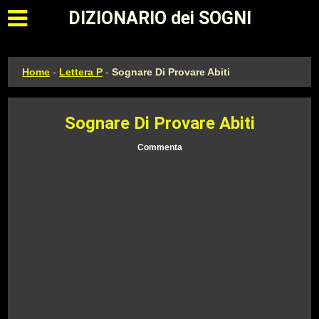
Apri il menu principale
DIZIONARIO dei SOGNI
Home
-
Lettera P
-
Sognare Di Provare Abiti
Sognare Di Provare Abiti
Commenta