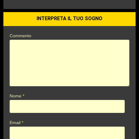
INTERPRETA IL TUO SOGNO
Commento
Nome
*
Email
*