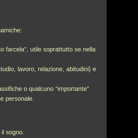
namiche:
 farcela”, utile soprattutto se nella
tudio, lavoro, relazione, abitudini) e
assifiche o qualcuno “importante”
ne personale.
il sogno.