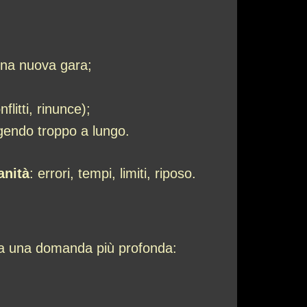
una nuova gara;
flitti, rinunce);
ggendo troppo a lungo.
anità
: errori, tempi, limiti, riposo.
 ma una domanda più profonda: