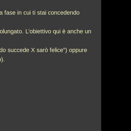
na fase in cui ti stai concedendo
olungato. L’obiettivo qui è anche un
do succede X sarò felice”) oppure
).