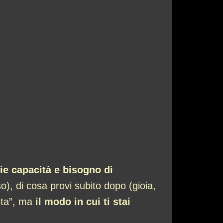
ie capacità e bisogno di
o), di cosa provi subito dopo (gioia,
meta”, ma
il modo in cui ti stai