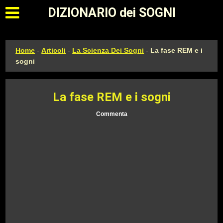
Apri il menu principale
DIZIONARIO dei SOGNI
Home
-
Articoli
-
La Scienza Dei Sogni
-
La fase REM e i
sogni
La fase REM e i sogni
Commenta