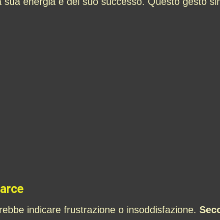
la sua energia e del suo successo. Questo gesto sim
marce
ebbe indicare frustrazione o insoddisfazione.
Seco