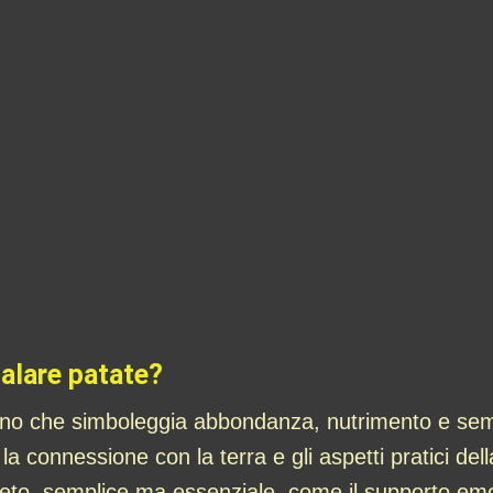
galare patate?
gno che simboleggia abbondanza, nutrimento e sem
la connessione con la terra e gli aspetti pratici del
ncreto, semplice ma essenziale, come il supporto e