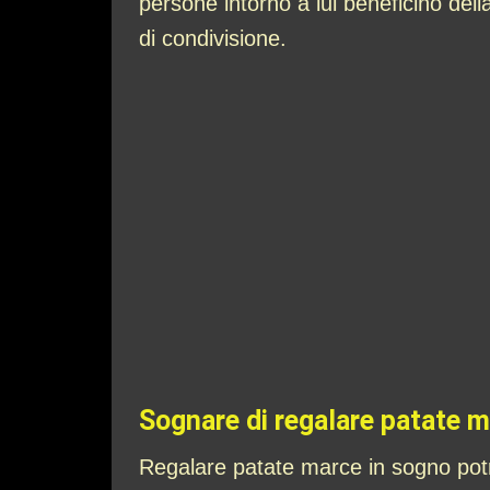
persone intorno a lui beneficino del
di condivisione.
Sognare di regalare patate 
Regalare patate marce in sogno potr