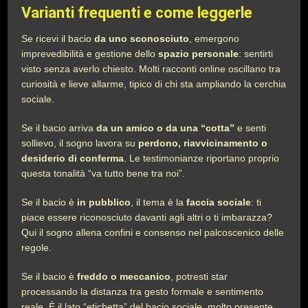
Varianti frequenti e come leggerle
Se ricevi il bacio
da uno sconosciuto
, emergono
imprevedibilità e gestione dello
spazio personale
: sentirti
visto senza averlo chiesto. Molti racconti online oscillano tra
curiosità e lieve allarme, tipico di chi sta ampliando la cerchia
sociale.
Se il bacio arriva
da un amico o da una “cotta”
e senti
sollievo, il sogno lavora su
perdono, riavvicinamento o
desiderio di conferma
. Le testimonianze riportano proprio
questa tonalità “va tutto bene tra noi”.
Se il bacio è
in pubblico
, il tema è la
faccia sociale
: ti
piace essere riconosciuto davanti agli altri o ti imbarazza?
Qui il sogno allena confini e consenso nel palcoscenico delle
regole.
Se il bacio è
freddo o meccanico
, potresti star
processando la distanza tra gesto formale e sentimento
reale. È il lato “etichetta” del bacio sociale, molto presente