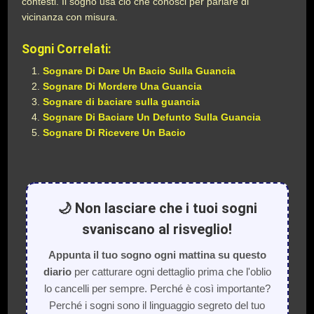
contesti. Il sogno usa ciò che conosci per parlare di
vicinanza con misura.
Sogni Correlati:
Sognare Di Dare Un Bacio Sulla Guancia
Sognare Di Mordere Una Guancia
Sognare di baciare sulla guancia
Sognare Di Baciare Un Defunto Sulla Guancia
Sognare Di Ricevere Un Bacio
🌙 Non lasciare che i tuoi sogni
svaniscano al risveglio!
Appunta il tuo sogno ogni mattina su questo
diario
per catturare ogni dettaglio prima che l'oblio
lo cancelli per sempre. Perché è così importante?
Perché i sogni sono il linguaggio segreto del tuo