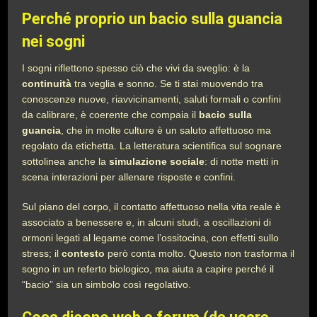
Perché proprio un bacio sulla guancia
nei sogni
I sogni riflettono spesso ciò che vivi da sveglio: è la
continuità
tra veglia e sonno. Se ti stai muovendo tra
conoscenze nuove, riavvicinamenti, saluti formali o confini
da calibrare, è coerente che compaia il
bacio sulla
guancia
, che in molte culture è un saluto affettuoso ma
regolato da etichetta. La letteratura scientifica sul sognare
sottolinea anche la
simulazione sociale
: di notte metti in
scena interazioni per allenare risposte e confini.
Sul piano del corpo, il contatto affettuoso nella vita reale è
associato a benessere e, in alcuni studi, a oscillazioni di
ormoni legati al legame come l’ossitocina, con effetti sullo
stress; il
contesto
però conta molto. Questo non trasforma il
sogno in un referto biologico, ma aiuta a capire perché il
“bacio” sia un simbolo così regolativo.