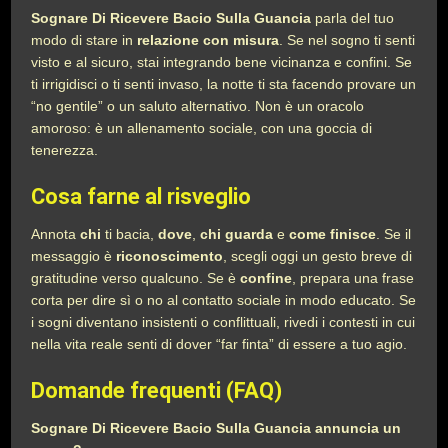
Sognare Di Ricevere Bacio Sulla Guancia
parla del tuo
modo di stare in
relazione con misura
. Se nel sogno ti senti
visto e al sicuro, stai integrando bene vicinanza e confini. Se
ti irrigidisci o ti senti invaso, la notte ti sta facendo provare un
“no gentile” o un saluto alternativo. Non è un oracolo
amoroso: è un allenamento sociale, con una goccia di
tenerezza.
Cosa farne al risveglio
Annota
chi
ti bacia,
dove
,
chi guarda
e
come finisce
. Se il
messaggio è
riconoscimento
, scegli oggi un gesto breve di
gratitudine verso qualcuno. Se è
confine
, prepara una frase
corta per dire sì o no al contatto sociale in modo educato. Se
i sogni diventano insistenti o conflittuali, rivedi i contesti in cui
nella vita reale senti di dover “far finta” di essere a tuo agio.
Domande frequenti (FAQ)
Sognare Di Ricevere Bacio Sulla Guancia annuncia un