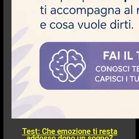
Test: Che emozione ti resta
addosso dopo un sogno?