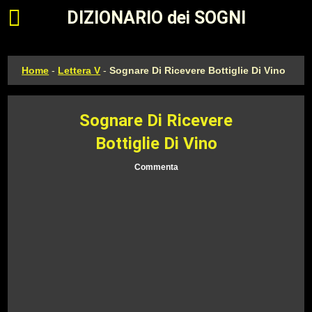
Apri il menu principale
DIZIONARIO dei SOGNI
Home
-
Lettera V
-
Sognare Di Ricevere Bottiglie Di Vino
Sognare Di Ricevere
Bottiglie Di Vino
Commenta