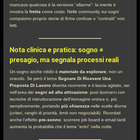
mancava qualcosa è la versione “allarme”: la mente ti
mostra la
fretta
come costo. Nelle community sui sogni
compaiono proprio storie di firme confuse o “contratti” non
letti.
Nota clinica e pratica: sogno ≠
presagio, ma segnala processi reali
Un sogno anche nitido è
materiale da esplorare
, non un
oracolo. Se però il tema
Sognare Di Ricevere Una
Proposta Di Lavoro
diventa ricorrente e ti lascia agitato, sei
nell’area dei
sogni ad alta attivazione
: puoi lavorarci con
tecniche di ristrutturazione dell’immagine onirica o, più
semplicemente, portando
più chiarezza
nelle scelte diurne
(criteri, ranghi di priorità, limiti non negoziabili). Ricordati
anche l’effetto
pre-sonno
: scorrere job board e email tardi
aumenta la probabilità che il tema “entri” nella notte.