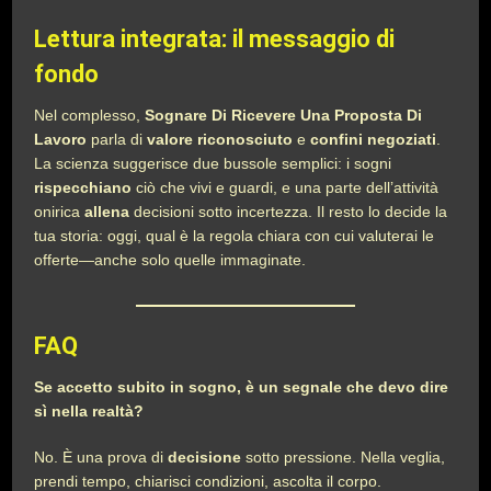
Lettura integrata: il messaggio di
fondo
Nel complesso,
Sognare Di Ricevere Una Proposta Di
Lavoro
parla di
valore riconosciuto
e
confini negoziati
.
La scienza suggerisce due bussole semplici: i sogni
rispecchiano
ciò che vivi e guardi, e una parte dell’attività
onirica
allena
decisioni sotto incertezza. Il resto lo decide la
tua storia: oggi, qual è la regola chiara con cui valuterai le
offerte—anche solo quelle immaginate.
FAQ
Se accetto subito in sogno, è un segnale che devo dire
sì nella realtà?
No. È una prova di
decisione
sotto pressione. Nella veglia,
prendi tempo, chiarisci condizioni, ascolta il corpo.