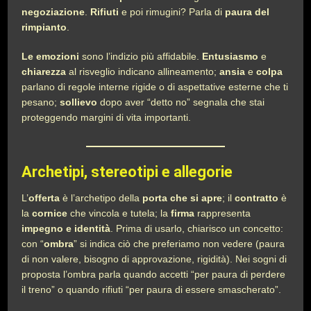
negoziazione
.
Rifiuti
e poi rimugini? Parla di
paura del
rimpianto
.
Le emozioni
sono l’indizio più affidabile.
Entusiasmo
e
chiarezza
al risveglio indicano allineamento;
ansia
e
colpa
parlano di regole interne rigide o di aspettative esterne che ti
pesano;
sollievo
dopo aver “detto no” segnala che stai
proteggendo margini di vita importanti.
Archetipi, stereotipi e allegorie
L’
offerta
è l’archetipo della
porta che si apre
; il
contratto
è
la
cornice
che vincola e tutela; la
firma
rappresenta
impegno e identità
. Prima di usarlo, chiarisco un concetto:
con “
ombra
” si indica ciò che preferiamo non vedere (paura
di non valere, bisogno di approvazione, rigidità). Nei sogni di
proposta l’ombra parla quando accetti “per paura di perdere
il treno” o quando rifiuti “per paura di essere smascherato”.