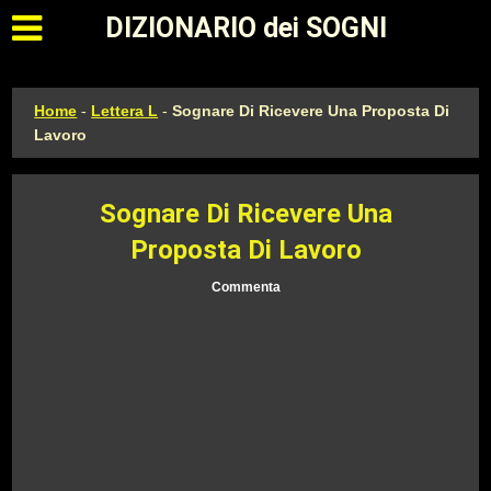
Apri il menu principale
DIZIONARIO dei SOGNI
Home
-
Lettera L
-
Sognare Di Ricevere Una Proposta Di
Lavoro
Sognare Di Ricevere Una
Proposta Di Lavoro
Commenta