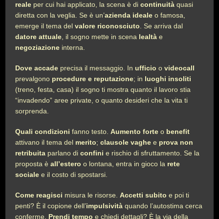
reale
per cui hai applicato, la scena è di
continuità
quasi
diretta con la veglia. Se è un’
azienda ideale
o famosa,
emerge il tema del
valore riconosciuto
. Se arriva dal
datore attuale
, il sogno mette in scena
lealtà
e
negoziazione
interna.
Dove accade
precisa il messaggio. In
ufficio
o
videocall
prevalgono
procedure e reputazione
; in
luoghi insoliti
(treno, festa, casa) il sogno ti mostra quanto il lavoro stia
“invadendo” aree private, o quanto desideri che la vita ti
sorprenda.
Quali condizioni
fanno testo.
Aumento forte
o
benefit
attivano il tema del
merito
;
clausole vaghe
e
prova non
retribuita
parlano di
confini
e rischio di sfruttamento. Se la
proposta è
all’estero
o lontana, entra in gioco la
rete
sociale
e il costo di spostarsi.
Come reagisci
misura le risorse.
Accetti subito
e poi ti
penti? È il copione dell’
impulsività
quando l’autostima cerca
conferme.
Prendi tempo
e chiedi dettagli? È la via della