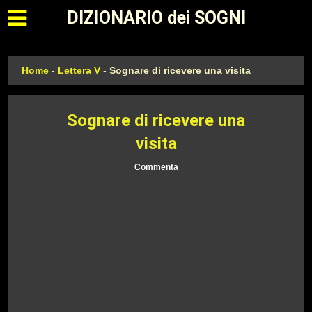
Apri il menu principale
DIZIONARIO dei SOGNI
Home
-
Lettera V
-
Sognare di ricevere una visita
Sognare di ricevere una
visita
Commenta