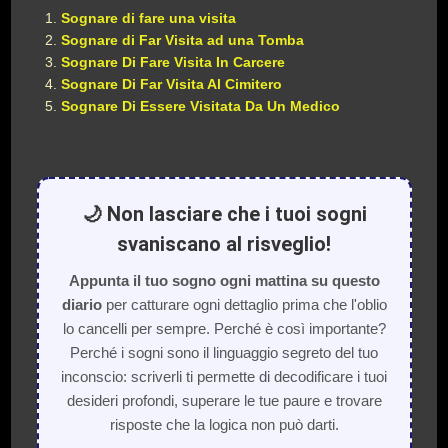
Sognare di fare una visita
Sognare di Far Visita ad una Tomba
Sognare Di Fare Visita In Carcere
Sognare Di Far Visita Al Cimitero
Sognare Di Essere Visitata Da Un Medico
🌙 Non lasciare che i tuoi sogni
svaniscano al risveglio!
Appunta il tuo sogno ogni mattina su questo
diario
per catturare ogni dettaglio prima che l'oblio
lo cancelli per sempre. Perché è così importante?
Perché i sogni sono il linguaggio segreto del tuo
inconscio: scriverli ti permette di decodificare i tuoi
desideri profondi, superare le tue paure e trovare
risposte che la logica non può darti.