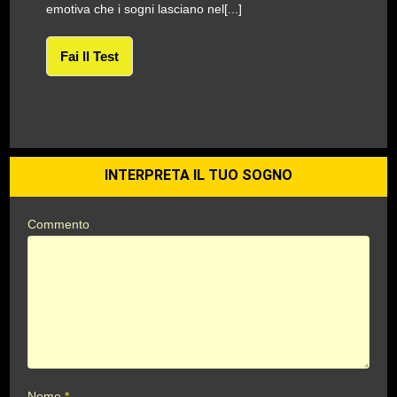
emotiva che i sogni lasciano nel[...]
Fai Il Test
INTERPRETA IL TUO SOGNO
Commento
Nome
*