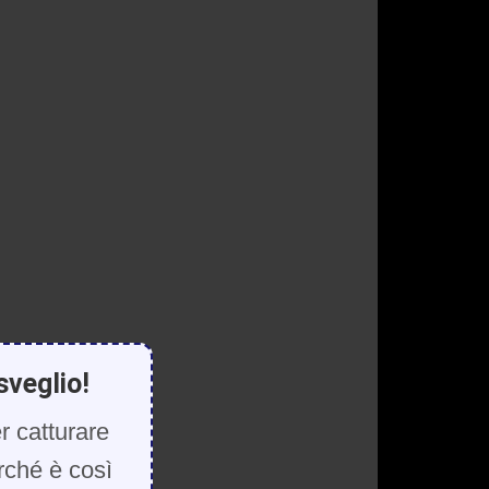
sveglio!
r catturare
rché è così