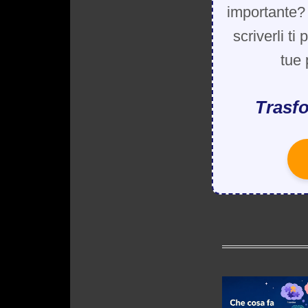
importante? 
scriverli ti
tue 
Trasfo