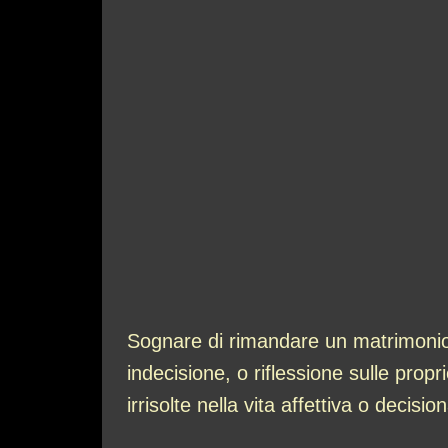
Sognare di rimandare un matrimonio 
indecisione, o riflessione sulle propr
irrisolte nella vita affettiva o decisi