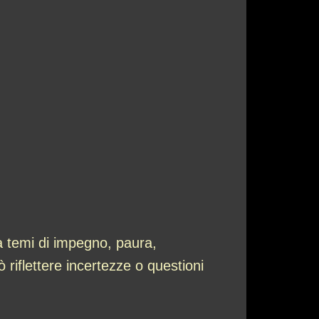
a temi di impegno, paura,
ò riflettere incertezze o questioni