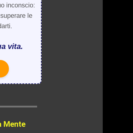
uo inconscio:
, superare le
arti.
a vita.
a Mente