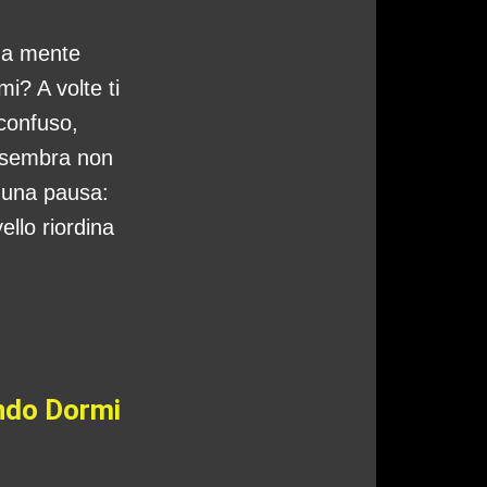
tua mente
i? A volte ti
 confuso,
 sembra non
o una pausa:
ello riordina
ando Dormi