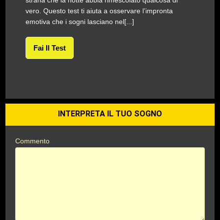
strana che la notte abbia rimescolato qualcosa di
vero. Questo test ti aiuta a osservare l’impronta
emotiva che i sogni lasciano nel[...]
Fai Il Test
INTERPRETA IL TUO SOGNO
Commento