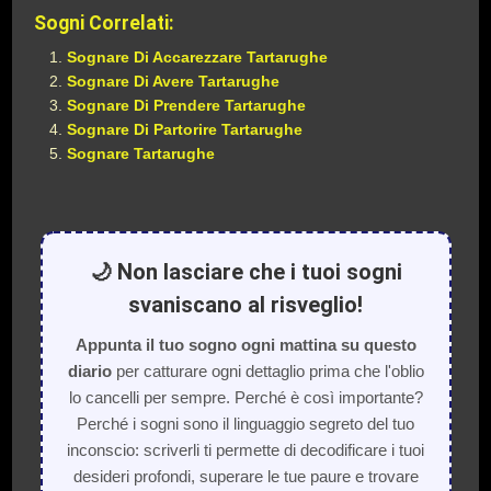
Sogni Correlati:
Sognare Di Accarezzare Tartarughe
Sognare Di Avere Tartarughe
Sognare Di Prendere Tartarughe
Sognare Di Partorire Tartarughe
Sognare Tartarughe
🌙 Non lasciare che i tuoi sogni
svaniscano al risveglio!
Appunta il tuo sogno ogni mattina su questo
diario
per catturare ogni dettaglio prima che l'oblio
lo cancelli per sempre. Perché è così importante?
Perché i sogni sono il linguaggio segreto del tuo
inconscio: scriverli ti permette di decodificare i tuoi
desideri profondi, superare le tue paure e trovare