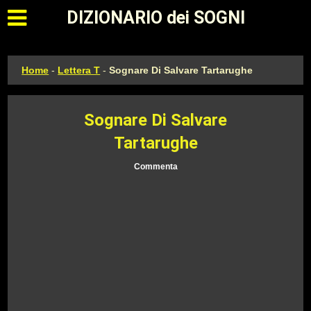
Apri il menu principale
DIZIONARIO dei SOGNI
Home
-
Lettera T
-
Sognare Di Salvare Tartarughe
Sognare Di Salvare
Tartarughe
Commenta