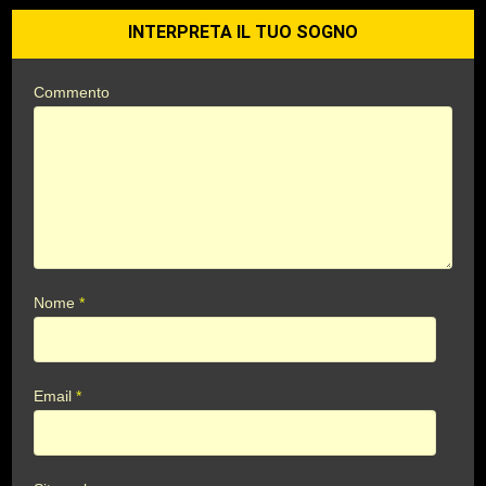
INTERPRETA IL TUO SOGNO
Commento
Nome
*
Email
*