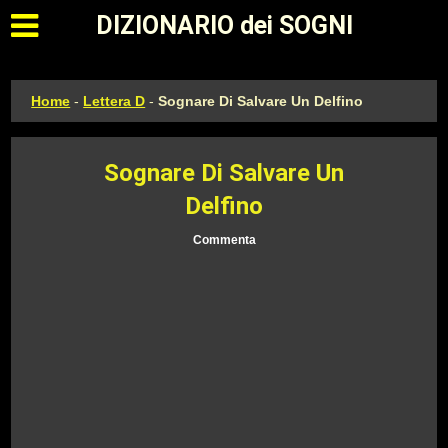
Apri il menu principale
DIZIONARIO dei SOGNI
Home
-
Lettera D
-
Sognare Di Salvare Un Delfino
Sognare Di Salvare Un
Delfino
Commenta