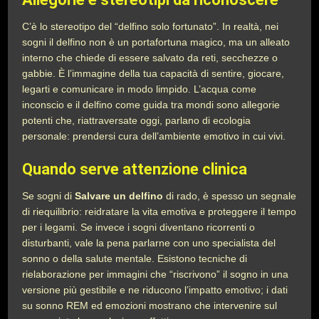
C’è lo stereotipo del “delfino solo fortunato”. In realtà, nei
sogni il delfino non è un portafortuna magico, ma un alleato
interno che chiede di essere salvato da reti, secchezze o
gabbie. È l’immagine della tua capacità di sentire, giocare,
legarti e comunicare in modo limpido. L’acqua come
inconscio e il delfino come guida tra mondi sono allegorie
potenti che, riattraversate oggi, parlano di ecologia
personale: prendersi cura dell’ambiente emotivo in cui vivi.
Quando serve attenzione clinica
Se sogni di
Salvare un delfino
di rado, è spesso un segnale
di riequilibrio: reidratare la vita emotiva e proteggere il tempo
per i legami. Se invece i sogni diventano ricorrenti o
disturbanti, vale la pena parlarne con uno specialista del
sonno o della salute mentale. Esistono tecniche di
rielaborazione per immagini che “riscrivono” il sogno in una
versione più gestibile e ne riducono l’impatto emotivo; i dati
su sonno REM ed emozioni mostrano che intervenire sul