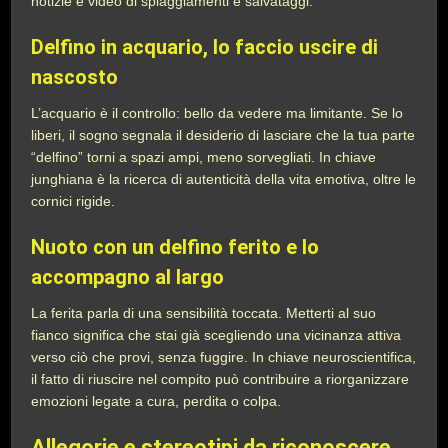
notizie e video di spiaggiamenti e salvataggi.
Delfino in acquario, lo faccio uscire di
nascosto
L’acquario è il controllo: bello da vedere ma limitante. Se lo
liberi, il sogno segnala il desiderio di lasciare che la tua parte
“delfino” torni a spazi ampi, meno sorvegliati. In chiave
junghiana è la ricerca di autenticità della vita emotiva, oltre le
cornici rigide.
Nuoto con un delfino ferito e lo
accompagno al largo
La ferita parla di una sensibilità toccata. Metterti al suo
fianco significa che stai già scegliendo una vicinanza attiva
verso ciò che provi, senza fuggire. In chiave neuroscientifica,
il fatto di riuscire nel compito può contribuire a riorganizzare
emozioni legate a cura, perdita o colpa.
Allegorie e stereotipi da riconoscere