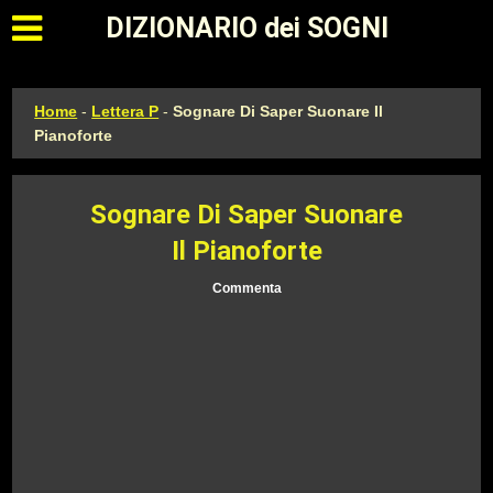
Apri il menu principale
DIZIONARIO dei SOGNI
Home
-
Lettera P
-
Sognare Di Saper Suonare Il
Pianoforte
Sognare Di Saper Suonare
Il Pianoforte
Commenta