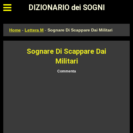
Apri il menu principale
DIZIONARIO dei SOGNI
Home
-
Lettera M
-
Sognare Di Scappare Dai Militari
Sognare Di Scappare Dai
Militari
Commenta