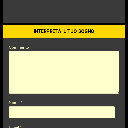
INTERPRETA IL TUO SOGNO
Commento
Nome
*
Email
*