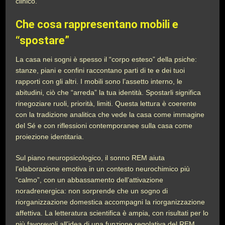
clinico.
Che cosa rappresentano mobili e
“spostare”
La casa nei sogni è spesso il “corpo esteso” della psiche:
stanze, piani e confini raccontano parti di te e dei tuoi
rapporti con gli altri. I mobili sono l’assetto interno, le
abitudini, ciò che “arreda” la tua identità. Spostarli significa
rinegoziare ruoli, priorità, limiti. Questa lettura è coerente
con la tradizione analitica che vede la casa come immagine
del Sé e con riflessioni contemporanee sulla casa come
proiezione identitaria.
Sul piano neuropsicologico, il sonno REM aiuta
l’elaborazione emotiva in un contesto neurochimico più
“calmo”, con un abbassamento dell’attivazione
noradrenergica: non sorprende che un sogno di
riorganizzazione domestica accompagni la riorganizzazione
affettiva. La letteratura scientifica è ampia, con risultati per lo
più favorevoli all’idea di una funzione regolativa del REM,