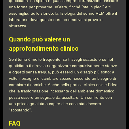
quotidiana. La spinta è quasi sempre di transizione: lasciare
una forma per provarne un’altra, finché “sta in piedi” e ti
assomiglia. Sullo sfondo, la fisiologia del sonno REM offre il
laboratorio dove questo riordino emotivo si prova in
sicurezza.
Quando può valere un
approfondimento clinico
Se il tema è molto frequente, se ti svegli esausto o se nel
quotidiano ti ritrovi a riorganizzare compulsivamente stanze
e oggetti senza tregua, può esserci un disagio più sotto: a
volte il bisogno di cambiare spazio nasconde un bisogno di
cambiare dinamiche. Anche nella pratica clinica esiste l’idea
che la trasformazione incessante dell’ambiente domestico
possa essere un segnale da ascoltare. Un confronto con
uno psicologo aiuta a capire che cosa stai davvero
“spostando”.
FAQ