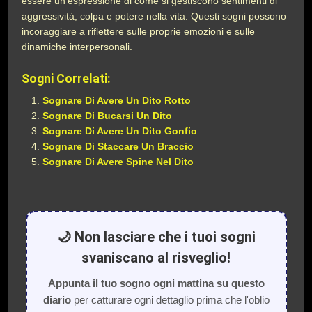
essere un’espressione di come si gestiscono sentimenti di
aggressività, colpa e potere nella vita. Questi sogni possono
incoraggiare a riflettere sulle proprie emozioni e sulle
dinamiche interpersonali.
Sogni Correlati:
Sognare Di Avere Un Dito Rotto
Sognare Di Bucarsi Un Dito
Sognare Di Avere Un Dito Gonfio
Sognare Di Staccare Un Braccio
Sognare Di Avere Spine Nel Dito
🌙 Non lasciare che i tuoi sogni
svaniscano al risveglio!
Appunta il tuo sogno ogni mattina su questo
diario
per catturare ogni dettaglio prima che l'oblio