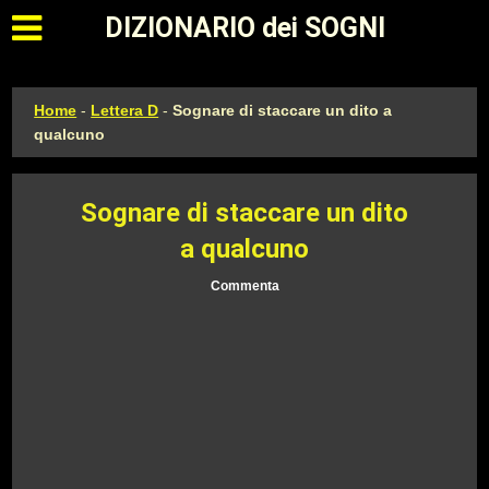
Apri il menu principale
DIZIONARIO dei SOGNI
Home
-
Lettera D
-
Sognare di staccare un dito a
qualcuno
Sognare di staccare un dito
a qualcuno
Commenta