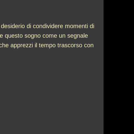
o desiderio di condividere momenti di
dere questo sogno come un segnale
e che apprezzi il tempo trascorso con