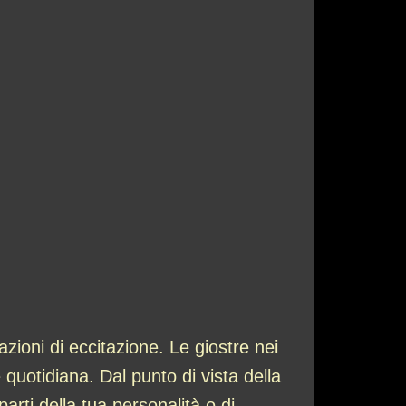
zioni di eccitazione. Le giostre nei
 quotidiana. Dal punto di vista della
arti della tua personalità o di