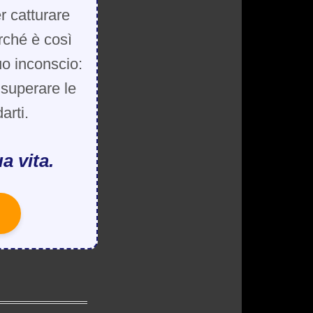
r catturare
rché è così
uo inconscio:
, superare le
arti.
a vita.