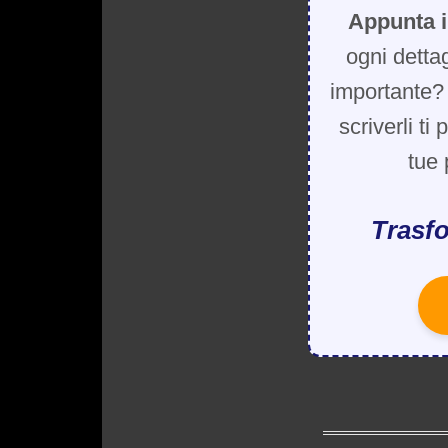
Appunta i
ogni detta
importante? 
scriverli ti
tue 
Trasfo