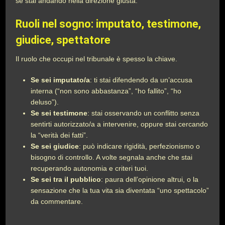
se stai andando nella direzione giusta.
Ruoli nel sogno: imputato, testimone,
giudice, spettatore
Il ruolo che occupi nel tribunale è spesso la chiave.
Se sei imputato/a
: ti stai difendendo da un’accusa
interna (“non sono abbastanza”, “ho fallito”, “ho
deluso”).
Se sei testimone
: stai osservando un conflitto senza
sentirti autorizzato/a a intervenire, oppure stai cercando
la “verità dei fatti”.
Se sei giudice
: può indicare rigidità, perfezionismo o
bisogno di controllo. A volte segnala anche che stai
recuperando autonomia e criteri tuoi.
Se sei tra il pubblico
: paura dell’opinione altrui, o la
sensazione che la tua vita sia diventata “uno spettacolo”
da commentare.