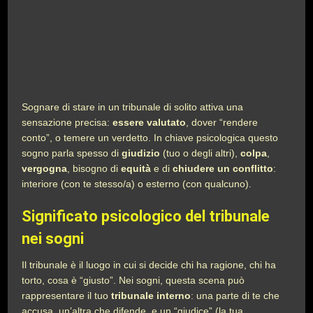
Sognare di stare in un tribunale di solito attiva una
sensazione precisa:
essere valutato
, dover “rendere
conto”, o temere un verdetto. In chiave psicologica questo
sogno parla spesso di
giudizio
(tuo o degli altri),
colpa
,
vergogna
, bisogno di
equità
e di
chiudere un conflitto
:
interiore (con te stesso/a) o esterno (con qualcuno).
Significato psicologico del tribunale
nei sogni
Il tribunale è il luogo in cui si decide chi ha ragione, chi ha
torto, cosa è “giusto”. Nei sogni, questa scena può
rappresentare il tuo
tribunale interno
: una parte di te che
accusa, un’altra che difende, e un “giudice” (la tua