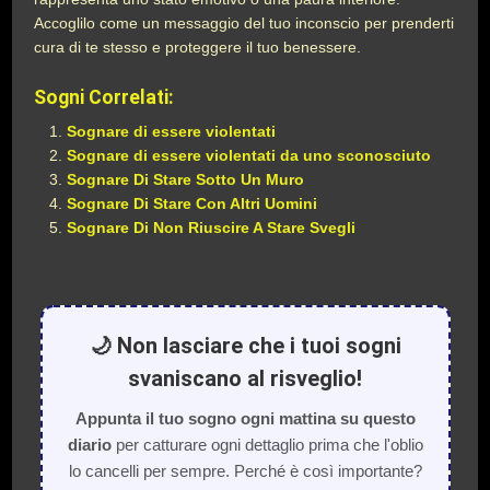
Accoglilo come un messaggio del tuo inconscio per prenderti
cura di te stesso e proteggere il tuo benessere.
Sogni Correlati:
Sognare di essere violentati
Sognare di essere violentati da uno sconosciuto
Sognare Di Stare Sotto Un Muro
Sognare Di Stare Con Altri Uomini
Sognare Di Non Riuscire A Stare Svegli
🌙 Non lasciare che i tuoi sogni
svaniscano al risveglio!
Appunta il tuo sogno ogni mattina su questo
diario
per catturare ogni dettaglio prima che l'oblio
lo cancelli per sempre. Perché è così importante?