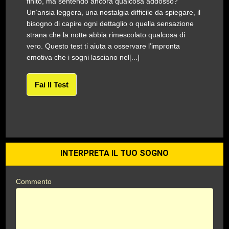
finito, ma sentendo ancora qualcosa addosso?
Un’ansia leggera, una nostalgia difficile da spiegare, il
bisogno di capire ogni dettaglio o quella sensazione
strana che la notte abbia rimescolato qualcosa di
vero. Questo test ti aiuta a osservare l’impronta
emotiva che i sogni lasciano nel[...]
Fai Il Test
INTERPRETA IL TUO SOGNO
Commento