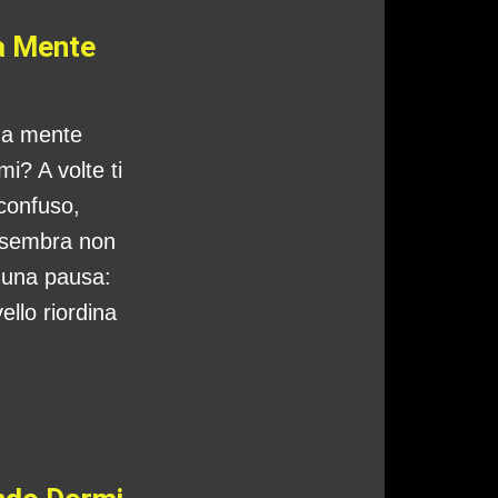
a Mente
tua mente
i? A volte ti
 confuso,
 sembra non
o una pausa:
ello riordina