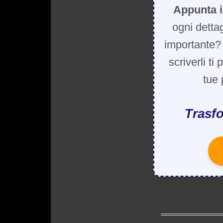
Appunta i
ogni detta
importante? 
scriverli ti
tue 
Trasfo