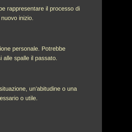
be rappresentare il processo di
 nuovo inizio.
azione personale. Potrebbe
 alle spalle il passato.
situazione, un’abitudine o una
ssario o utile.