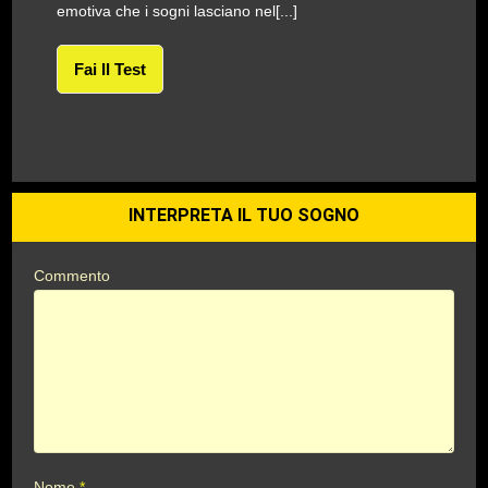
emotiva che i sogni lasciano nel[...]
Fai Il Test
INTERPRETA IL TUO SOGNO
Commento
Nome
*