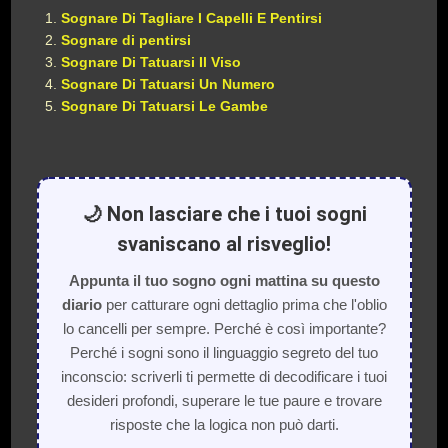
Sognare Di Tagliare I Capelli E Pentirsi
Sognare di pentirsi
Sognare Di Tatuarsi Il Viso
Sognare Di Tatuarsi Un Numero
Sognare Di Tatuarsi Le Gambe
🌙 Non lasciare che i tuoi sogni
svaniscano al risveglio!
Appunta il tuo sogno ogni mattina su questo
diario
per catturare ogni dettaglio prima che l'oblio
lo cancelli per sempre. Perché è così importante?
Perché i sogni sono il linguaggio segreto del tuo
inconscio: scriverli ti permette di decodificare i tuoi
desideri profondi, superare le tue paure e trovare
risposte che la logica non può darti.