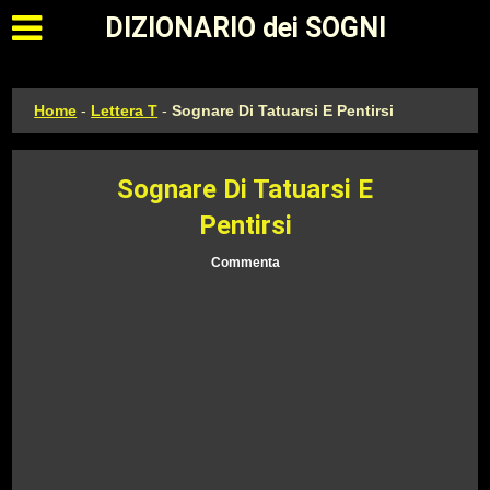
Apri il menu principale
DIZIONARIO dei SOGNI
Home
-
Lettera T
-
Sognare Di Tatuarsi E Pentirsi
Sognare Di Tatuarsi E
Pentirsi
Commenta