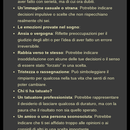
aver fatto con serietà, ma di cui ora dubiti.
Un’immagine casuale o strana
: Potrebbe indicare
decisioni impulsive o scelte che non rispecchiano
realmente chi sei.
Le emozioni provate nel sogno
:
Ansia o vergogna
: Riflette preoccupazioni per il
giudizio degli altri o per l’idea di aver fatto un errore
irreversibile.
Rabbia verso te stesso
: Potrebbe indicare
insoddisfazione con alcune delle tue decisioni o il senso
di essere stato “forzato” in una scelta.
Tristezza o rassegnazione
: Può simboleggiare il
rimpianto per qualcosa nella tua vita che senti di non
poter cambiare.
Chi ti ha tatuato?
Un tatuatore professionista
: Potrebbe rappresentare
il desiderio di lasciare qualcosa di duraturo, ma con la
paura che il risultato non sia quello sperato.
Un amico o una persona sconosciuta
: Potrebbe
indicare che ti sei affidato troppo alle opinioni o ai
consigli di altri in una scelta importante.