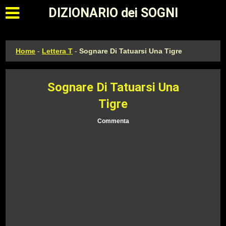
Apri il menu principale
DIZIONARIO dei SOGNI
Home
-
Lettera T
-
Sognare Di Tatuarsi Una Tigre
Sognare Di Tatuarsi Una
Tigre
Commenta