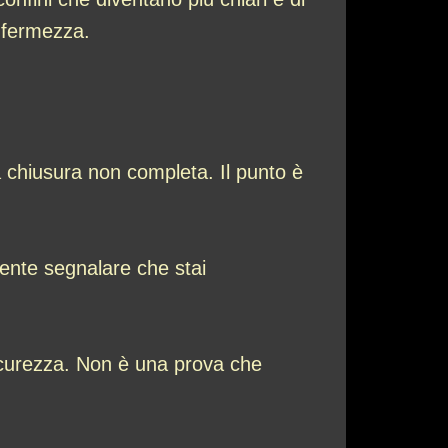
 fermezza.
a chiusura non completa. Il punto è
ente segnalare che stai
 sicurezza. Non è una prova che