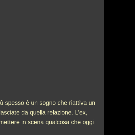
iù spesso è un sogno che riattiva un
asciate da quella relazione. L’ex,
r mettere in scena qualcosa che oggi