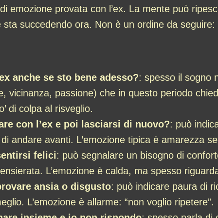
o di emozione provata con l’ex. La mente può ripesca
he sta succedendo ora. Non è un ordine da seguire: 
’ex anche se sto bene adesso?
: spesso il sogno 
e, vicinanza, passione) che in questo periodo chie
 di colpa al risveglio.
are con l’ex e poi lasciarsi di nuovo?
: può indic
 di andare avanti. L’emozione tipica è amarezza seg
ntirsi felici
: può segnalare un bisogno di conforto 
pensierata. L’emozione è calda, ma spesso riguarda
provare ansia o disgusto
: può indicare paura di r
eglio. L’emozione è allarme: “non voglio ripetere”.
nare insieme e io non rispondo
: spesso parla di 