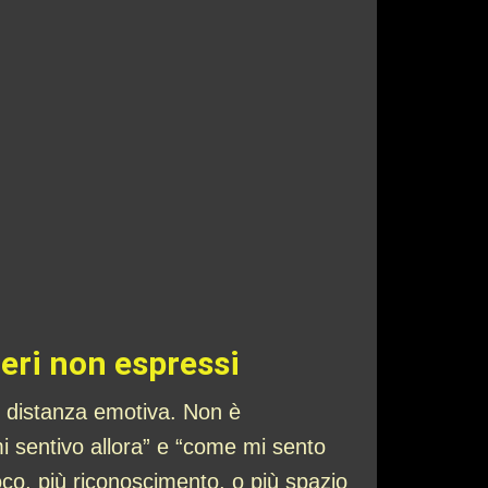
deri non espressi
o distanza emotiva. Non è
i sentivo allora” e “come mi sento
oco, più riconoscimento, o più spazio