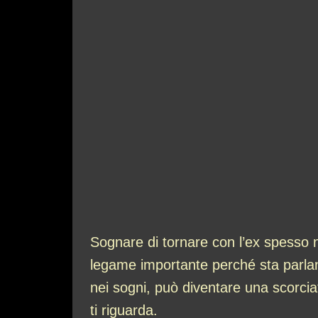
Sognare di tornare con l’ex spesso n
legame importante perché sta parlando
nei sogni, può diventare una scorcia
ti riguarda.