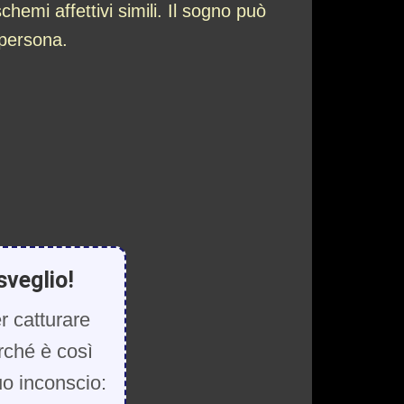
chemi affettivi simili. Il sogno può
 persona.
sveglio!
r catturare
rché è così
uo inconscio: