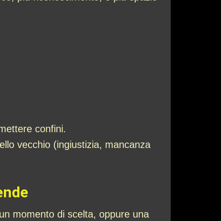
mettere confini.
ello vecchio (ingiustizia, mancanza
cende
e, un momento di scelta, oppure una