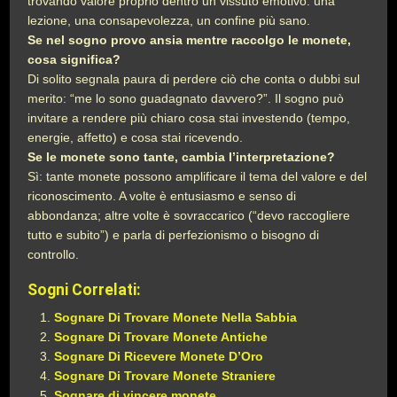
trovando valore proprio dentro un vissuto emotivo: una
lezione, una consapevolezza, un confine più sano.
Se nel sogno provo ansia mentre raccolgo le monete,
cosa significa?
Di solito segnala paura di perdere ciò che conta o dubbi sul
merito: “me lo sono guadagnato davvero?”. Il sogno può
invitare a rendere più chiaro cosa stai investendo (tempo,
energie, affetto) e cosa stai ricevendo.
Se le monete sono tante, cambia l’interpretazione?
Sì: tante monete possono amplificare il tema del valore e del
riconoscimento. A volte è entusiasmo e senso di
abbondanza; altre volte è sovraccarico (“devo raccogliere
tutto e subito”) e parla di perfezionismo o bisogno di
controllo.
Sogni Correlati:
Sognare Di Trovare Monete Nella Sabbia
Sognare Di Trovare Monete Antiche
Sognare Di Ricevere Monete D’Oro
Sognare Di Trovare Monete Straniere
Sognare di vincere monete