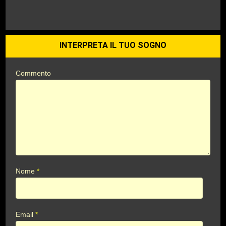
INTERPRETA IL TUO SOGNO
Commento
Nome
*
Email
*