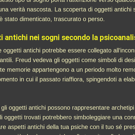
una verità nascosta. La scoperta di oggetti antichi
 è stato dimenticato, trascurato o perso.
i antichi nei sogni secondo la psicoanali
oggetti antichi potrebbe essere collegato all’inconsc
fantili. Freud vedeva gli oggetti come simboli di de
te memorie appartengono a un periodo molto remoto d
omento in cui il passato riaffiora, spingendoti a el
, gli oggetti antichi possono rappresentare archeti
i oggetti trovati potrebbero simboleggiare una conn
rare aspetti antichi della tua psiche con il tuo sé pr