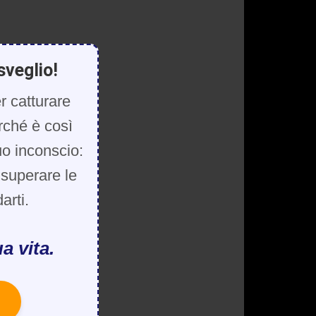
sveglio!
r catturare
rché è così
uo inconscio:
, superare le
arti.
a vita.