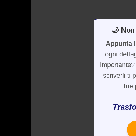
🌙 Non 
Appunta i
ogni detta
importante? 
scriverli ti
tue 
Trasfo