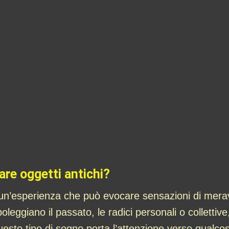
are oggetti antichi?
 un’esperienza che può evocare sensazioni di meravig
leggiano il passato, le radici personali o collettive,
uesto tipo di sogno porta l’attenzione verso qualcos