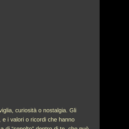
lia, curiosità o nostalgia. Gli
 e i valori o ricordi che hanno
a di “sepolto” dentro di te, che può