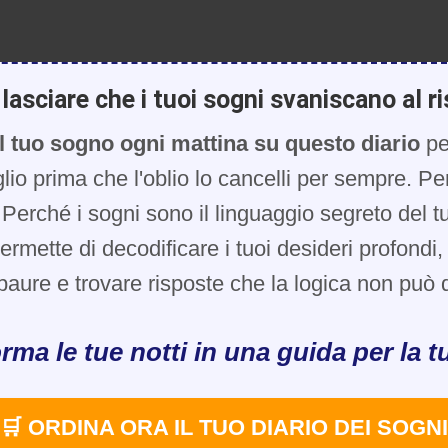
lasciare che i tuoi sogni svaniscano al ri
l tuo sogno ogni mattina su questo diario
pe
glio prima che l'oblio lo cancelli per sempre. Pe
Perché i sogni sono il linguaggio segreto del t
 permette di decodificare i tuoi desideri profondi
paure e trovare risposte che la logica non può d
rma le tue notti in una guida per la tu
🛒 ORDINA ORA IL TUO DIARIO DEI SOGNI