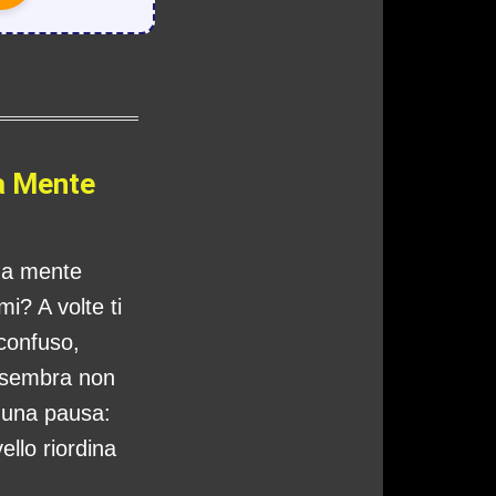
a Mente
tua mente
i? A volte ti
 confuso,
 sembra non
o una pausa:
ello riordina