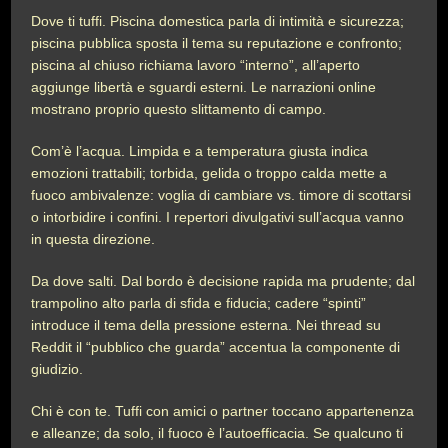
Dove ti tuffi. Piscina domestica parla di intimità e sicurezza;
piscina pubblica sposta il tema su reputazione e confronto;
piscina al chiuso richiama lavoro “interno”, all’aperto
aggiunge libertà e sguardi esterni. Le narrazioni online
mostrano proprio questo slittamento di campo.
Com’è l’acqua. Limpida e a temperatura giusta indica
emozioni trattabili; torbida, gelida o troppo calda mette a
fuoco ambivalenze: voglia di cambiare vs. timore di scottarsi
o intorbidire i confini. I repertori divulgativi sull’acqua vanno
in questa direzione.
Da dove salti. Dal bordo è decisione rapida ma prudente; dal
trampolino alto parla di sfida e fiducia; cadere “spinti”
introduce il tema della pressione esterna. Nei thread su
Reddit il “pubblico che guarda” accentua la componente di
giudizio.
Chi è con te. Tuffi con amici o partner toccano appartenenza
e alleanze; da solo, il fuoco è l’autoefficacia. Se qualcuno ti