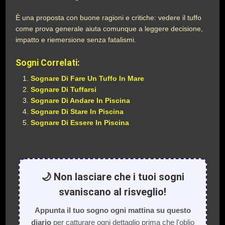
È una proposta con buone ragioni e critiche: vedere il tuffo
come prova generale aiuta comunque a leggere decisione,
impatto e riemersione senza fatalismi.
Sogni Correlati:
Sognare Di Fare Un Tuffo In Mare
Sognare Di Tuffarsi
Sognare Di Andare In Piscina
Sognare Di Stare In Piscina
Sognare Di Essere In Piscina
🌙 Non lasciare che i tuoi sogni
svaniscano al risveglio!
Appunta il tuo sogno ogni mattina su questo
diario
per catturare ogni dettaglio prima che l'oblio