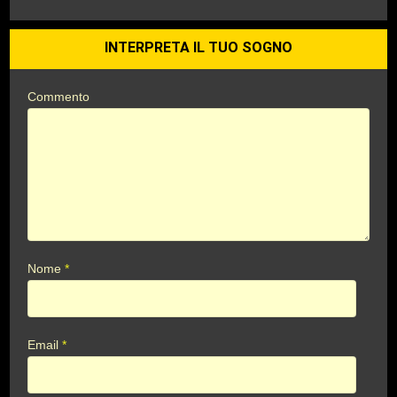
INTERPRETA IL TUO SOGNO
Commento
Nome
*
Email
*