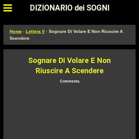
Apri il menu principale
DIZIONARIO dei SOGNI
Home
-
Lettera V
-
Sognare Di Volare E Non Riuscire A
Scendere
Sognare Di Volare E Non
Riuscire A Scendere
Commenta