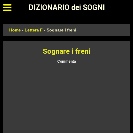
Apri il menu principale
DIZIONARIO dei SOGNI
Home
-
Lettera F
-
Sognare i freni
Sognare i freni
Commenta