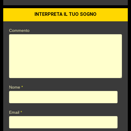
INTERPRETA IL TUO SOGNO
Commento
Nome
*
Email
*