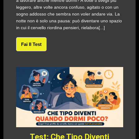
a lavorare anche mentre dormi? A volte ti svegli più
leggero, altre volte ancora confuso, agitato o con un
sogno addosso che sembra non voler andare via. La
notte non è solo una pausa: può diventare uno spazio
in cui il cervello riordina pensieri, rielabora[...]
Fai Il Test
Test: Che Tipo Diventi