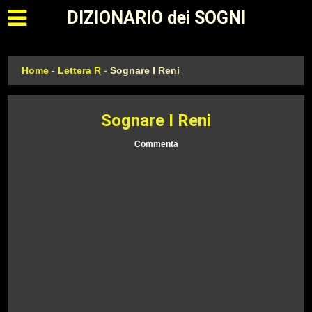
Apri il menu principale
DIZIONARIO dei SOGNI
Home
-
Lettera R
-
Sognare I Reni
Sognare I Reni
Commenta