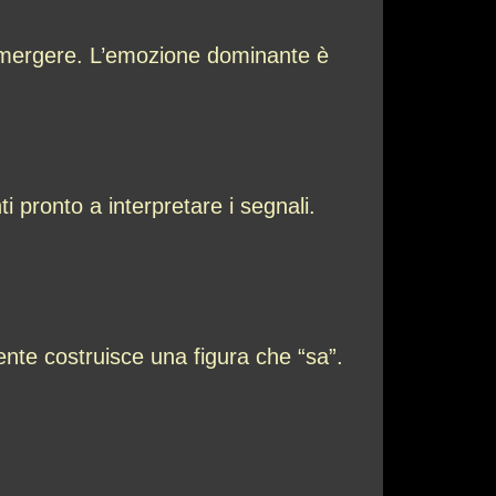
 emergere. L’emozione dominante è
 pronto a interpretare i segnali.
ente costruisce una figura che “sa”.