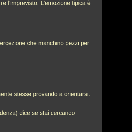
re l’imprevisto. L’emozione tipica è
 percezione che manchino pezzi per
 mente stesse provando a orientarsi.
idenza) dice se stai cercando