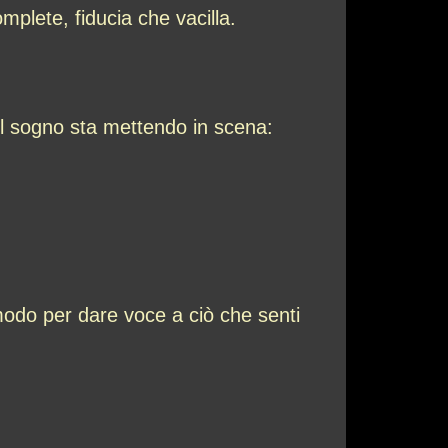
plete, fiducia che vacilla.
 il sogno sta mettendo in scena:
modo per dare voce a ciò che senti