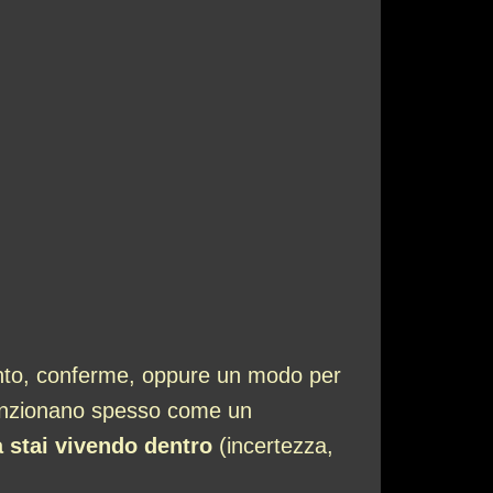
nto, conferme, oppure un modo per
 funzionano spesso come un
 stai vivendo dentro
(incertezza,