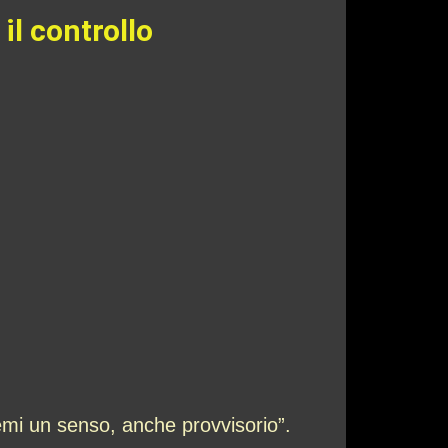
il controllo
temi un senso, anche provvisorio”.