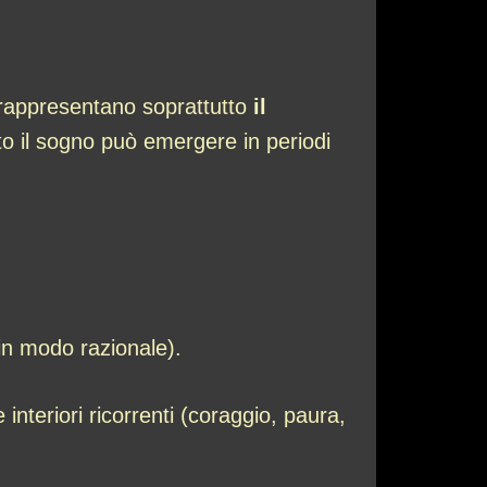
, rappresentano soprattutto
il
o il sogno può emergere in periodi
in modo razionale).
e interiori ricorrenti (coraggio, paura,