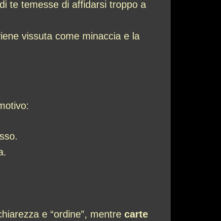
di te temesse di affidarsi troppo a
 viene vissuta come minaccia e la
motivo:
esso.
a.
hiarezza e “ordine”, mentre
carte