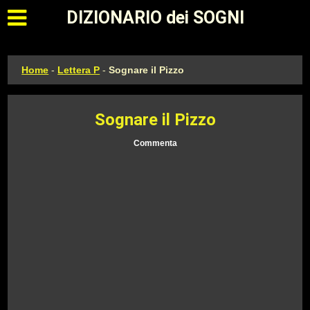
Apri il menu principale
DIZIONARIO dei SOGNI
Home
-
Lettera P
-
Sognare il Pizzo
Sognare il Pizzo
Commenta