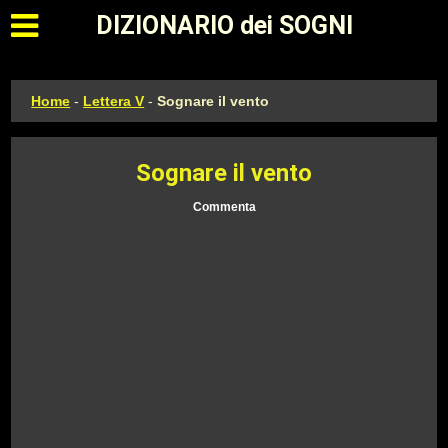
Apri il menu principale
DIZIONARIO dei SOGNI
Home
-
Lettera V
-
Sognare il vento
Sognare il vento
Commenta