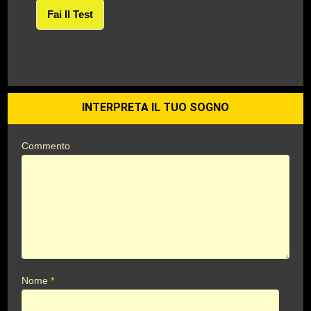
Fai Il Test
INTERPRETA IL TUO SOGNO
Commento
Nome
*