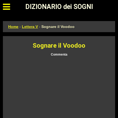
Apri il menu principale
DIZIONARIO dei SOGNI
Home
-
Lettera V
-
Sognare il Voodoo
Sognare il Voodoo
Commenta