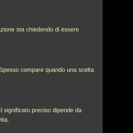
azione sta chiedendo di essere
e. Spesso compare quando una scelta
Il significato preciso dipende da
vita.