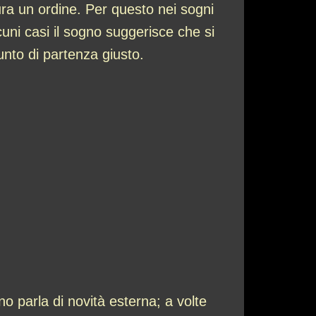
ura un ordine. Per questo nei sogni
cuni casi il sogno suggerisce che si
 punto di partenza giusto.
o parla di novità esterna; a volte