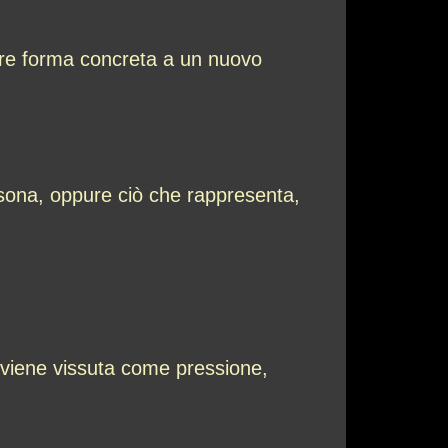
dare forma concreta a un nuovo
rsona, oppure ciò che rappresenta,
A viene vissuta come pressione,