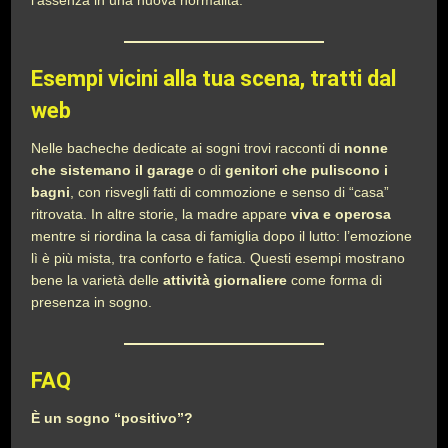
l’assenza in una nuova normalità.
Esempi vicini alla tua scena, tratti dal
web
Nelle bacheche dedicate ai sogni trovi racconti di
nonne
che sistemano il garage
o di
genitori che puliscono i
bagni
, con risvegli fatti di commozione e senso di “casa”
ritrovata. In altre storie, la madre appare
viva e operosa
mentre si riordina la casa di famiglia dopo il lutto: l’emozione
lì è più mista, tra conforto e fatica. Questi esempi mostrano
bene la varietà delle
attività giornaliere
come forma di
presenza in sogno.
FAQ
È un sogno “positivo”?