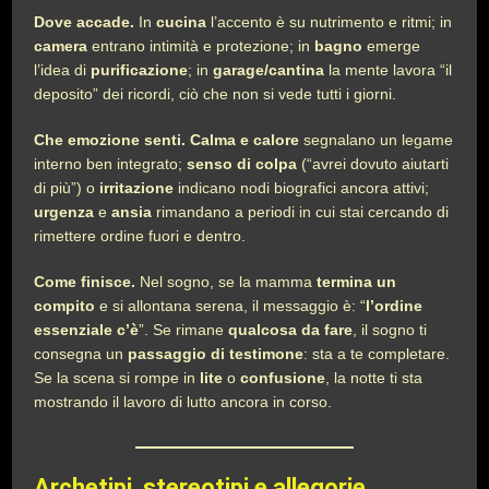
Dove accade.
In
cucina
l’accento è su nutrimento e ritmi; in
camera
entrano intimità e protezione; in
bagno
emerge
l’idea di
purificazione
; in
garage/cantina
la mente lavora “il
deposito” dei ricordi, ciò che non si vede tutti i giorni.
Che emozione senti.
Calma e calore
segnalano un legame
interno ben integrato;
senso di colpa
(“avrei dovuto aiutarti
di più”) o
irritazione
indicano nodi biografici ancora attivi;
urgenza
e
ansia
rimandano a periodi in cui stai cercando di
rimettere ordine fuori e dentro.
Come finisce.
Nel sogno, se la mamma
termina un
compito
e si allontana serena, il messaggio è: “
l’ordine
essenziale c’è
”. Se rimane
qualcosa da fare
, il sogno ti
consegna un
passaggio di testimone
: sta a te completare.
Se la scena si rompe in
lite
o
confusione
, la notte ti sta
mostrando il lavoro di lutto ancora in corso.
Archetipi, stereotipi e allegorie