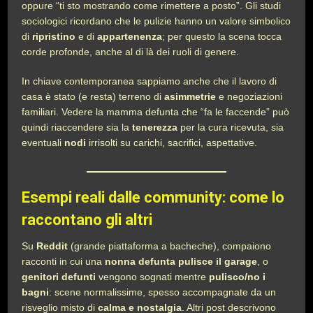
oppure “ti sto mostrando come rimettere a posto”. Gli studi
sociologici ricordano che le pulizie hanno un valore simbolico
di
ripristino
e di
appartenenza
; per questo la scena tocca
corde profonde, anche al di là dei ruoli di genere.
In chiave contemporanea sappiamo anche che il lavoro di
casa è stato (e resta) terreno di
asimmetrie
e negoziazioni
familiari. Vedere la mamma defunta che “fa le faccende” può
quindi riaccendere sia la
tenerezza
per la cura ricevuta, sia
eventuali
nodi
irrisolti su carichi, sacrifici, aspettative.
Esempi reali dalle community: come lo
raccontano gli altri
Su
Reddit
(grande piattaforma a bacheche), compaiono
racconti in cui una
nonna defunta pulisce il garage
, o
genitori defunti
vengono sognati mentre
pulisco/no i
bagni
: scene normalissime, spesso accompagnate da un
risveglio misto di
calma e nostalgia
. Altri post descrivono