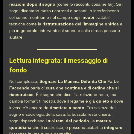
reazioni dopo il sogno
(come lo racconti, cosa ne fai). Se i
sogni diventano molto ricorrenti e pesanti, o interferiscono
col sonno, rientriamo nel campo degli
incubi
trattabili:
tecniche come la
ristrutturazione dell’immagine onirica
e,
più in generale, interventi sul sonno e sullo stress possono
aiutare.
Lettura integrata: il messaggio di
fondo
Nel complesso,
Sognare La Mamma Defunta Che Fa Le
Faccende
parla di
cura che continua
e di
ordine che si
ricostruisce
. È il sogno che dice: “la relazione resta, ma
cambia forma”; ti mostra dove il legame è già
quieto
e dove
invece c’è ancora da
rimettere a posto
. Tra scienza del
sogno e sociologia della casa, la bussola resta chiara: i
sogni rispecchiano i tuoi
temi del periodo
, la
materia
quotidiana
che ti costruisce, e possono aiutarti a
integrare