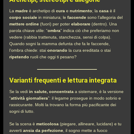
La
madre
è archetipo di
cura
e
nutrimento
; la
casa
è il
corpo sociale
in miniatura; le
faccende
sono l’allegoria del
mettere ordine
(fuori) per poter
elaborare
(dentro). Una
parola chiave utile: “
ombra
” indica ciò che preferiamo non
vedere (rabbia trattenuta, stanchezza, sensi di colpa).
Quando sogni la mamma defunta che fa le faccende,
l’ombra chiede: stai
onorando
la cura ereditata o stai
ripetendo
ruoli che oggi ti pesano?
Varianti frequenti e lettura integrata
Se la vedi
in salute, concentrata
a sistemare, è la versione
“
attività giornaliera
”: il legame prosegue in modo sobrio e
rassicurante. Molti la trovano la forma più pacificante dei
sogni di lutto.
Se la scena è
meticolosa
(piegare, allineare, lucidare) e tu
avverti
ansia da perfezione
, il sogno mette a fuoco