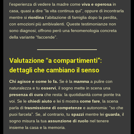
l’esperienza di vedere la madre come
viva e operosa
in
casa, quasi a dire “la vita continua qui”, oppure di incontrarla
mentre si
riordina
l’abitazione di famiglia dopo la perdita,
con emozioni più ambivalenti. Queste testimonianze non
sono diagnosi; offrono però una fenomenologia concreta
della variante “faccende”.
Valutazione “a compartimenti”:
dettagli che cambiano il senso
Chi agisce e come lo fa.
Se è la
mamma
a pulire con
naturalezza e tu
osservi
, il sogno mette in scena una
presenza di cura
che resta: la quotidianità come ponte tra
voi. Se le
chiedi aiuto
e lei ti mostra
come fare
, la scena
parla di
trasmissione di competenze
e autonomia: “so che
puoi farcela”. Se, al contrario, tu
spazzi
mentre lei
guarda
, il
sogno misura la tua
assunzione di ruolo
nel tenere
insieme la casa e la memoria.