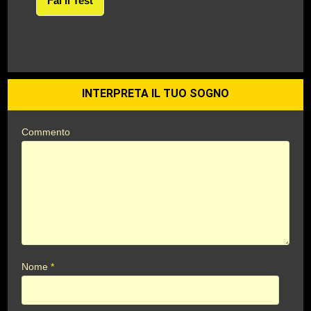
Fai Il Test
INTERPRETA IL TUO SOGNO
Commento
Nome
*