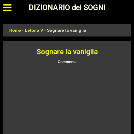
Apri il menu principale
DIZIONARIO dei SOGNI
Home
-
Lettera V
-
Sognare la vaniglia
Sognare la vaniglia
Commenta