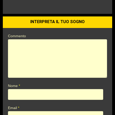
INTERPRETA IL TUO SOGNO
Commento
Nome
*
Email
*