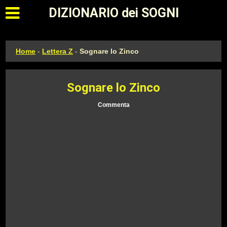
Apri il menu principale
DIZIONARIO dei SOGNI
Home
-
Lettera Z
-
Sognare lo Zinco
Sognare lo Zinco
Commenta