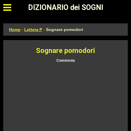
Apri il menu principale
DIZIONARIO dei SOGNI
Home
-
Lettera P
-
Sognare pomodori
Sognare pomodori
Commenta