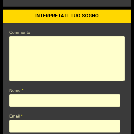
INTERPRETA IL TUO SOGNO
Commento
Nome
*
Email
*