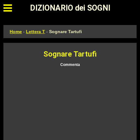
Apri il menu principale
DIZIONARIO dei SOGNI
Home
-
Lettera T
-
Sognare Tartufi
Sognare Tartufi
Commenta