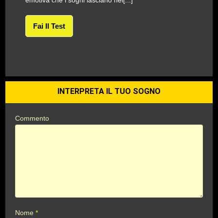
emotiva che i sogni lasciano nel[...]
Fai Il Test
INTERPRETA IL TUO SOGNO
Commento
Nome
*