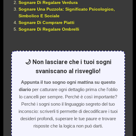
Sognare Di Regalare Verdura
Sognare Una Puzzola: Significato Psicologico,
Simbolico E Sociale
Sognare Di Comprare Piatti
Sognare Di Regalare Ombrelli
🌙 Non lasciare che i tuoi sogni
svaniscano al risveglio!
Appunta il tuo sogno ogni mattina su questo
diario
per catturare ogni dettaglio prima che l'oblio
lo cancelli per sempre. Perché è così importante?
Perché i sogni sono il linguaggio segreto del tuo
inconscio: scriverli ti permette di decodificare i tuoi
desideri profondi, superare le tue paure e trovare
risposte che la logica non può darti.