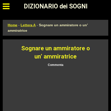
Apri il menu principale
DIZIONARIO dei SOGNI
Home
-
Lettera A
-
Sognare un ammiratore o un’
ammiratrice
Sognare un ammiratore o
un’ ammiratrice
Commenta