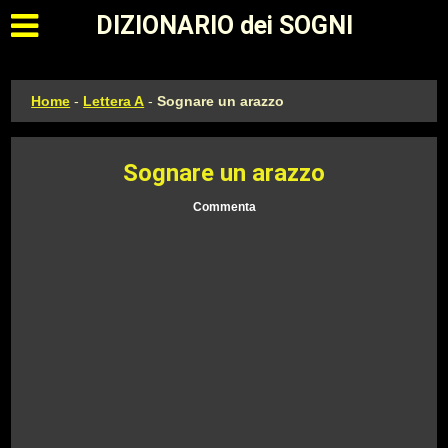
Apri il menu principale
DIZIONARIO dei SOGNI
Home
-
Lettera A
-
Sognare un arazzo
Sognare un arazzo
Commenta