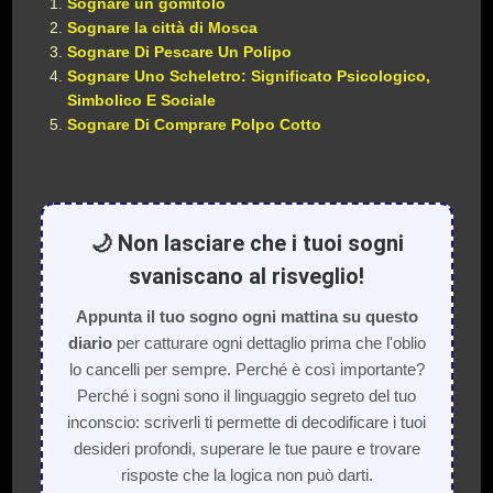
Sognare un gomitolo
Sognare la città di Mosca
Sognare Di Pescare Un Polipo
Sognare Uno Scheletro: Significato Psicologico,
Simbolico E Sociale
Sognare Di Comprare Polpo Cotto
🌙 Non lasciare che i tuoi sogni
svaniscano al risveglio!
Appunta il tuo sogno ogni mattina su questo
diario
per catturare ogni dettaglio prima che l'oblio
lo cancelli per sempre. Perché è così importante?
Perché i sogni sono il linguaggio segreto del tuo
inconscio: scriverli ti permette di decodificare i tuoi
desideri profondi, superare le tue paure e trovare
risposte che la logica non può darti.