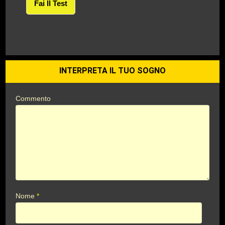
Fai Il Test
INTERPRETA IL TUO SOGNO
Commento
Nome
*